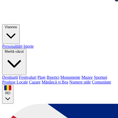
Viannos
Personalități
Istorie
Merită văzut
Destinații
Festivaluri
Plaje
Biserici
Monumente
Muzee
Sporturi
Produse Locale
Cazare
Mănâncă și Bea
Numere utile
Comunitate
RO