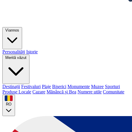
Viannos
Personalități
Istorie
Merită văzut
Destinații
Festivaluri
Plaje
Biserici
Monumente
Muzee
Sporturi
Produse Locale
Cazare
Mănâncă și Bea
Numere utile
Comunitate
RO