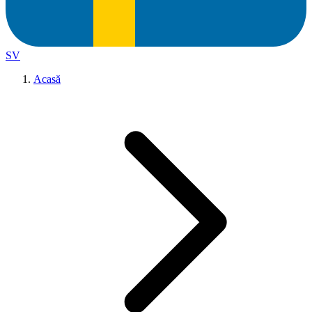
SV
Acasă