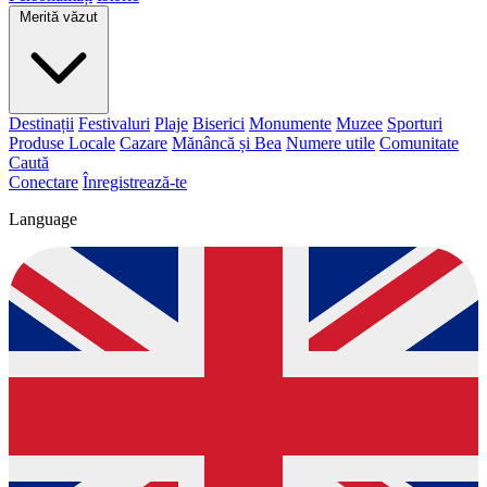
Merită văzut
Destinații
Festivaluri
Plaje
Biserici
Monumente
Muzee
Sporturi
Produse Locale
Cazare
Mănâncă și Bea
Numere utile
Comunitate
Caută
Conectare
Înregistrează-te
Language