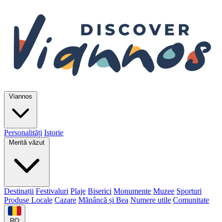
Viannos
Personalități
Istorie
Merită văzut
Destinații
Festivaluri
Plaje
Biserici
Monumente
Muzee
Sporturi
Produse Locale
Cazare
Mănâncă și Bea
Numere utile
Comunitate
RO