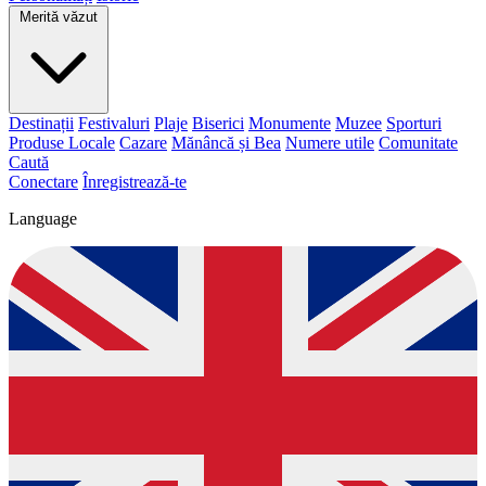
Merită văzut
Destinații
Festivaluri
Plaje
Biserici
Monumente
Muzee
Sporturi
Produse Locale
Cazare
Mănâncă și Bea
Numere utile
Comunitate
Caută
Conectare
Înregistrează-te
Language