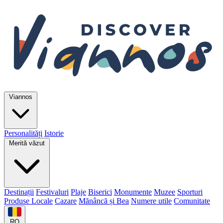
Viannos
Personalități
Istorie
Merită văzut
Destinații
Festivaluri
Plaje
Biserici
Monumente
Muzee
Sporturi
Produse Locale
Cazare
Mănâncă și Bea
Numere utile
Comunitate
RO