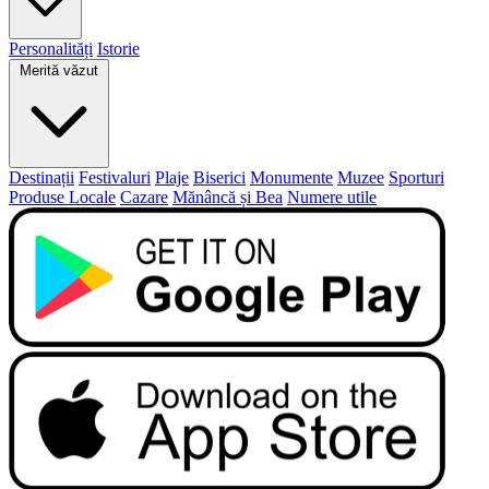
Personalități
Istorie
Merită văzut
Destinații
Festivaluri
Plaje
Biserici
Monumente
Muzee
Sporturi
Produse Locale
Cazare
Mănâncă și Bea
Numere utile