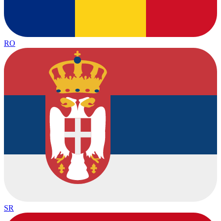
RO
SR