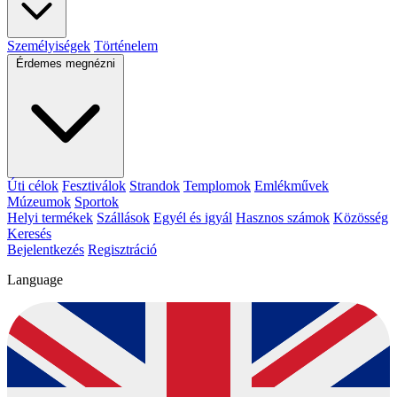
Személyiségek
Történelem
Érdemes megnézni
Úti célok
Fesztiválok
Strandok
Templomok
Emlékművek
Múzeumok
Sportok
Helyi termékek
Szállások
Egyél és igyál
Hasznos számok
Közösség
Keresés
Bejelentkezés
Regisztráció
Language