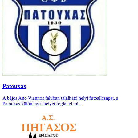
Patouxas
A bájos Ano Viannos faluban található helyi futballcsapat, a
Patouxas különleges helyet foglal el mi...