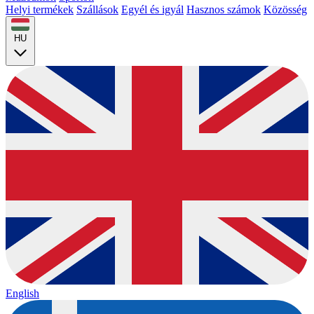
Helyi termékek
Szállások
Egyél és igyál
Hasznos számok
Közösség
HU
English