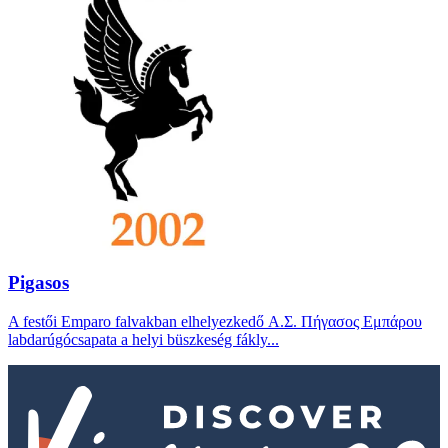
Pigasos
A festői Emparo falvakban elhelyezkedő Α.Σ. Πήγασος Εμπάρου
labdarúgócsapata a helyi büszkeség fákly...