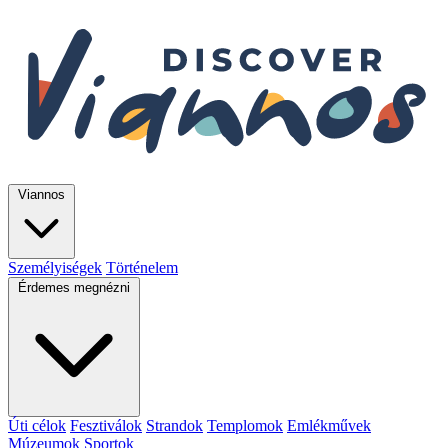
Viannos
Személyiségek
Történelem
Érdemes megnézni
Úti célok
Fesztiválok
Strandok
Templomok
Emlékművek
Múzeumok
Sportok