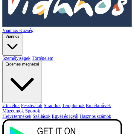
Viannos Község
Viannos
Személyiségek
Történelem
Érdemes megnézni
Úti célok
Fesztiválok
Strandok
Templomok
Emlékművek
Múzeumok
Sportok
Helyi termékek
Szállások
Egyél és igyál
Hasznos számok